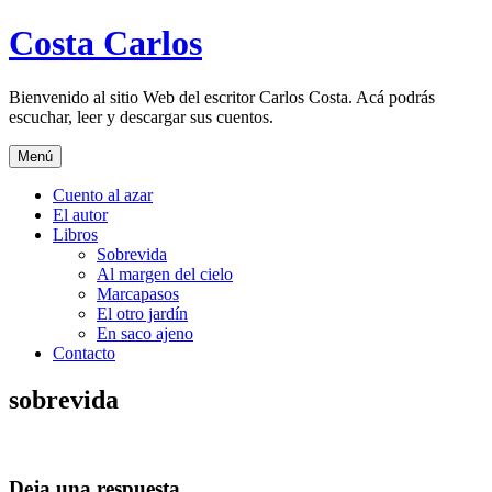
Saltar
Costa Carlos
al
contenido
Bienvenido al sitio Web del escritor Carlos Costa. Acá podrás
escuchar, leer y descargar sus cuentos.
Menú
Cuento al azar
El autor
Libros
Sobrevida
Al margen del cielo
Marcapasos
El otro jardín
En saco ajeno
Contacto
sobrevida
Deja una respuesta