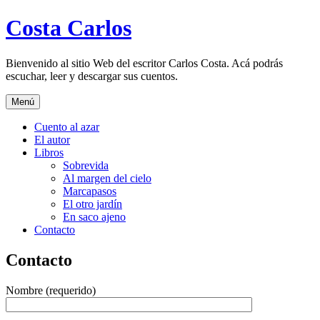
Saltar
Costa Carlos
al
contenido
Bienvenido al sitio Web del escritor Carlos Costa. Acá podrás
escuchar, leer y descargar sus cuentos.
Menú
Cuento al azar
El autor
Libros
Sobrevida
Al margen del cielo
Marcapasos
El otro jardín
En saco ajeno
Contacto
Contacto
Nombre (requerido)